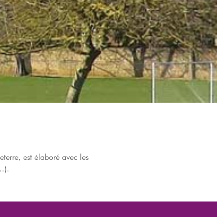
eterre, est élaboré avec les
…).