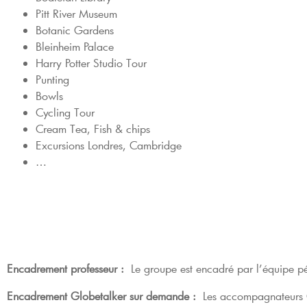
Pitt River Museum
Botanic Gardens
Bleinheim Palace
Harry Potter Studio Tour
Punting
Bowls
Cycling Tour
Cream Tea, Fish & chips
Excursions Londres, Cambridge
…
E
ncadrement professeur :
Le groupe est encadré par l’équipe pé
Encadrement Globetalker sur demande :
Les accompagnateurs G