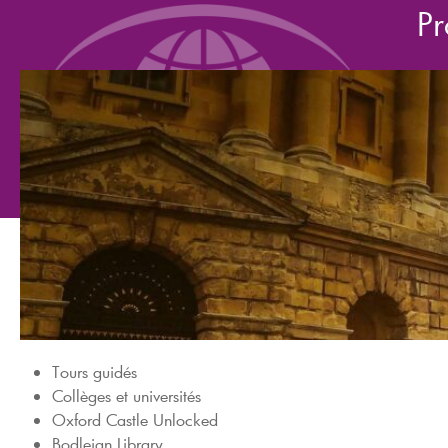
Pr
Tours guidés
Collèges et universités
Oxford Castle Unlocked
Bodleian Library