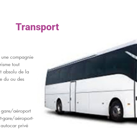
Transport
par une compagnie
risme tout
t absolu de la
te du ou des
a gare/aéroport
rt-gare/aéroport-
n autocar privé