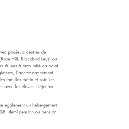
vec plusieurs centres de
Rose Hill, Blackbird Leys) ou
es situées à proximité du point
ngleterre, l’accompagnement
es familles matin et soir. Les
ner avec les élèves. Déjeuner
se également un hébergement
B&B, demi-pension ou pension