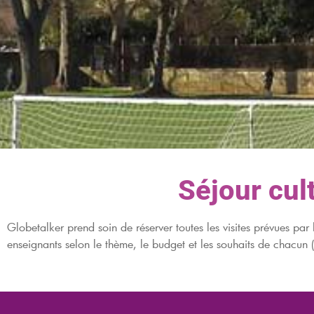
Séjour cul
Globetalker prend soin de réserver toutes les visites prévues pa
enseignants selon le thème, le budget et les souhaits de chacun (v