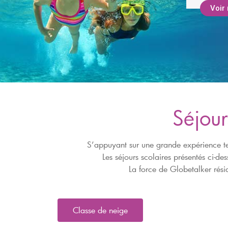
Séjour
S’appuyant sur une grande expérience te
Les séjours scolaires présentés ci-
La force de Globetalker rési
Classe de neige