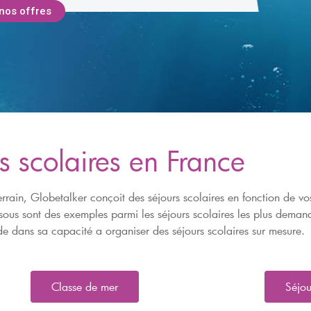
s scolaires en France
rrain, Globetalker conçoit des séjours scolaires en fonction de v
dessous sont des exemples parmi les séjours scolaires les plus de
de dans sa capacité a organiser des séjours scolaires sur mesure.
Classe de mer
Séjou