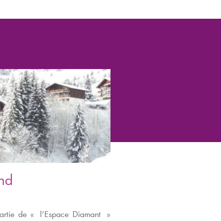
nd
 partie de « l’Espace Diamant »