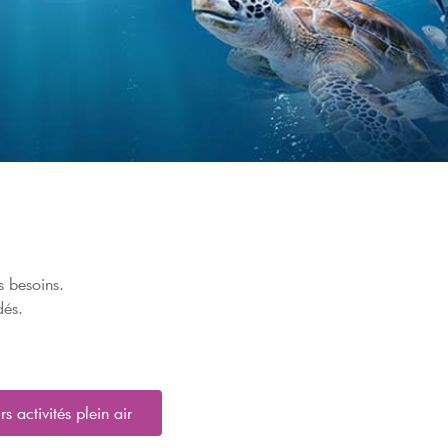
os besoins.
mandés.
rs activités plein air