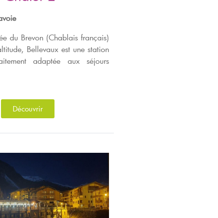
avoie
lée du Brevon (Chablais français)
titude, Bellevaux est une station
faitement adaptée aux séjours
Découvrir