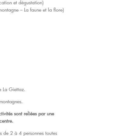
cation et dégustation)
montagne – La faune et la flore)
e La Giettaz.
s montagnes.
ivités sont reliées par une
centre.
s de 2 à 4 personnes toutes