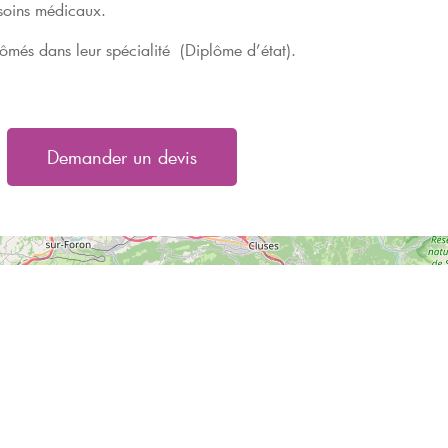
 soins médicaux.
plômés dans leur spécialité (Diplôme d’état).
Demander un devis
La Giettaz